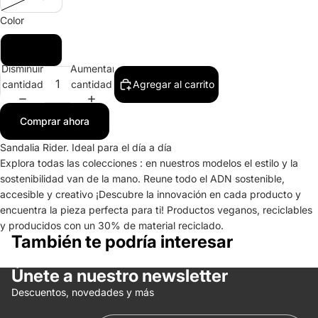
Color
Gris
Disminuir
Aumentar
cantidad
cantidad
Agregar al carrito
Comprar ahora
Sandalia Rider. Ideal para el día a día
Explora todas las colecciones : en nuestros modelos el estilo y la
sostenibilidad van de la mano. Reune todo el ADN sostenible,
accesible y creativo ¡Descubre la innovación en cada producto y
encuentra la pieza perfecta para ti! Productos veganos, reciclables
y producidos con un 30% de material reciclado.
También te podría interesar
Únete a nuestro newsletter
Política de reembolso
Descuentos, novedades y más
Política de privacidad