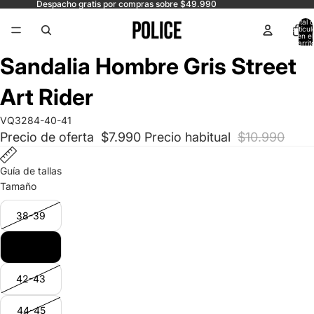
Despacho gratis por compras sobre $49.990
Total 
artícul
en el
carrit
0
Abrir
Abrir
Sandalia Hombre Gris Street
imagen
imagen
a
a
Art Rider
pantalla
pantalla
completa
completa
VQ3284-40-41
Precio de oferta
$7.990
Precio habitual
$10.990
Guía de tallas
Tamaño
38-39
40-41
42-43
44-45