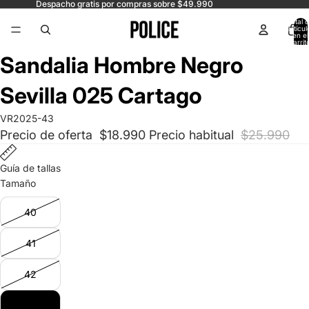
Despacho gratis por compras sobre $49.990
Total 
artícul
en el
carrit
0
Abrir
Abrir
Sandalia Hombre Negro
imagen
imagen
a
a
Sevilla 025 Cartago
pantalla
pantalla
completa
completa
VR2025-43
Precio de oferta
$18.990
Precio habitual
$25.990
Guía de tallas
Tamaño
40
41
42
43