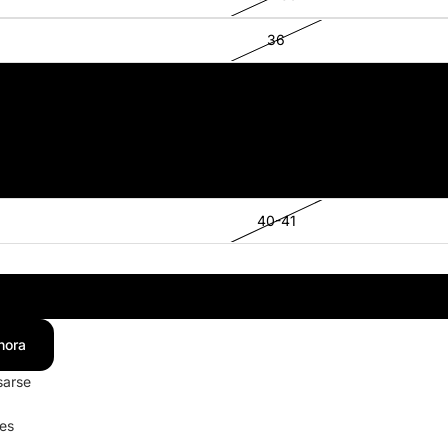
36
37
38
39
40-41
Verde
hora
sarse
les