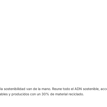
y la sostenibilidad van de la mano. Reune todo el ADN sostenible, ac
lables y producidos con un 30% de material reciclado.
Política de reembolso
Política de privacidad