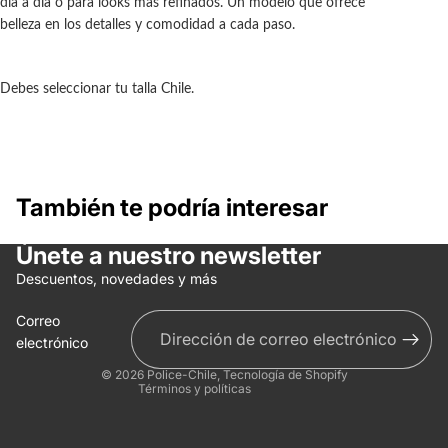
día a día o para looks más refinados. Un modelo que ofrece
belleza en los detalles y comodidad a cada paso.
Debes seleccionar tu talla Chile.
También te podría interesar
Únete a nuestro newsletter
Política de reembolso
Descuentos, novedades y más
Política de privacidad
Correo
Términos del servicio
electrónico
Información de contacto
© 2026
Police-Chile
,
Tecnología de Shopify
Términos y políticas