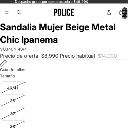
Despacho gratis por compras sobre $49.990
Total 
artícul
en el
carrit
0
Abrir
Abrir
Abrir
Sandalia Mujer Beige Metal
imagen
imagen
imagen
a
a
a
Chic Ipanema
pantalla
pantalla
pantalla
completa
completa
completa
VU3404-40/41
Precio de oferta
$8.990
Precio habitual
$14.990
Guía de tallas
Tamaño
40/41
36
37
38