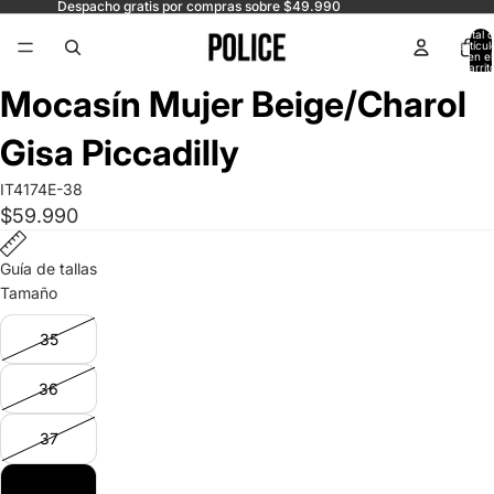
Despacho gratis por compras sobre $49.990
Total 
artícul
en el
carrit
0
Abrir
Abrir
Abrir
Abrir
Mocasín Mujer Beige/Charol
imagen
imagen
imagen
imagen
a
a
a
a
Gisa Piccadilly
pantalla
pantalla
pantalla
pantalla
completa
completa
completa
completa
IT4174E-38
$59.990
Guía de tallas
Tamaño
35
36
37
38