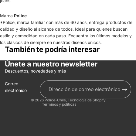
jeans.
Marca
Police
*Police, marca familiar con más de 60 años, entrega productos de
calidad y diseño al alcance de todos. Ideal para quienes buscan
estilo y comodidad en cada paso. Encuentra los últimos modelos y
los clásicos de siempre en nuestros diseños únicos.
También te podría interesar
Únete a nuestro newsletter
Política de reembolso
Descuentos, novedades y más
Política de privacidad
Correo
Términos del servicio
electrónico
Información de contacto
© 2026
Police-Chile
,
Tecnología de Shopify
Términos y políticas