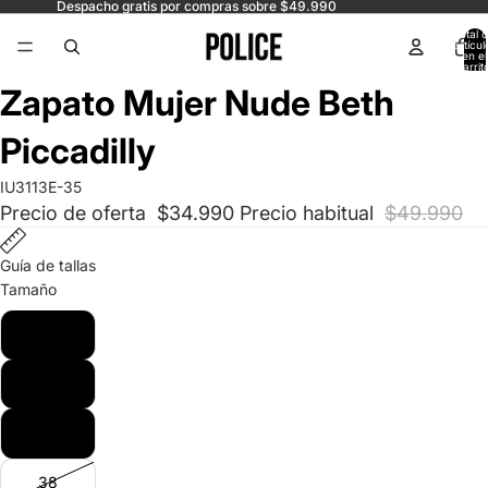
Despacho gratis por compras sobre $49.990
Total 
artícul
en el
carrit
0
Abrir
Abrir
Abrir
Abrir
Zapato Mujer Nude Beth
imagen
imagen
imagen
imagen
a
a
a
a
Piccadilly
pantalla
pantalla
pantalla
pantalla
completa
completa
completa
completa
IU3113E-35
Precio de oferta
$34.990
Precio habitual
$49.990
Guía de tallas
Tamaño
35
36
37
38