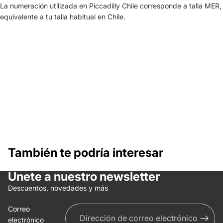
La numeración utilizada en Piccadilly Chile corresponde a talla MER,
equivalente a tu talla habitual en Chile.
También te podría interesar
Únete a nuestro newsletter
Política de reembolso
Descuentos, novedades y más
Política de privacidad
Correo
Términos del servicio
electrónico