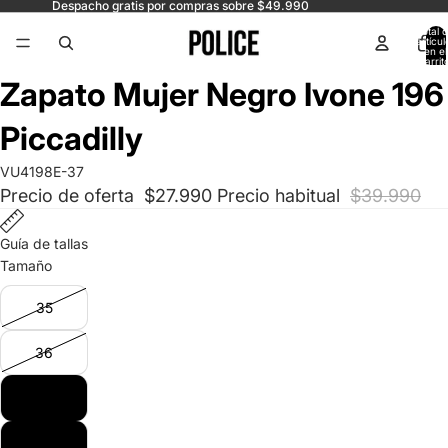
Despacho gratis por compras sobre $49.990
Total 
artícul
en el
carrit
0
Abrir
Abrir
Abrir
Abrir
Abrir
Zapato Mujer Negro Ivone 196
imagen
imagen
imagen
imagen
imagen
a
a
a
a
a
Piccadilly
pantalla
pantalla
pantalla
pantalla
pantalla
completa
completa
completa
completa
completa
VU4198E-37
Precio de oferta
$27.990
Precio habitual
$39.990
Guía de tallas
Tamaño
35
36
37
38