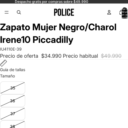
Despacho gratis por compras sobre $49.990
Total 
artícul
en el
carrit
0
Abrir
Abrir
Abrir
Abrir
Zapato Mujer Negro/Charol
imagen
imagen
imagen
imagen
a
a
a
a
Irene10 Piccadilly
pantalla
pantalla
pantalla
pantalla
completa
completa
completa
completa
IU4110E-39
Precio de oferta
$34.990
Precio habitual
$49.990
Guía de tallas
Tamaño
35
36
37
38