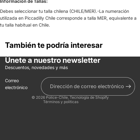
Información de Tallas:
Debes seleccionar tu talla chilena (CHILE/MER).-La numeración
utilizada en Piccadilly Chile corresponde a talla MER, equivalente a
tu talla habitual en Chile.
También te podría interesar
Únete a nuestro newsletter
Política de reembolso
Descuentos, novedades y más
Política de privacidad
Correo
Términos del servicio
electrónico
Información de contacto
© 2026
Police-Chile
,
Tecnología de Shopify
Términos y políticas