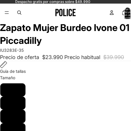
Despacho gratis por compras sobre $49.990
Total 
artícul
en el
carrit
0
Abrir
Abrir
Abrir
Abrir
Zapato Mujer Burdeo Ivone 01
imagen
imagen
imagen
imagen
a
a
a
a
Piccadilly
pantalla
pantalla
pantalla
pantalla
completa
completa
completa
completa
IU3283E-35
Precio de oferta
$23.990
Precio habitual
$39.990
Guía de tallas
Tamaño
35
36
37
38