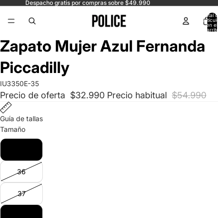
Despacho gratis por compras sobre $49.990
Total 
artícul
en el
carrit
0
Abrir
Abrir
Abrir
Abrir
Zapato Mujer Azul Fernanda
imagen
imagen
imagen
imagen
a
a
a
a
Piccadilly
pantalla
pantalla
pantalla
pantalla
completa
completa
completa
completa
IU3350E-35
Precio de oferta
$32.990
Precio habitual
$54.990
Guía de tallas
Tamaño
35
36
37
38