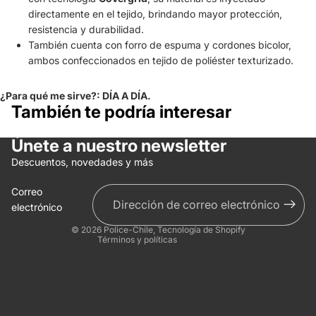
directamente en el tejido, brindando mayor protección,
resistencia y durabilidad.
También cuenta con forro de espuma y cordones bicolor,
ambos confeccionados en tejido de poliéster texturizado.
¿Para qué me sirve?: DÍA A DÍA.
También te podría interesar
Únete a nuestro newsletter
Política de reembolso
Descuentos, novedades y más
Política de privacidad
Correo
Términos del servicio
electrónico
Información de contacto
© 2026
Police-Chile
,
Tecnología de Shopify
Términos y políticas