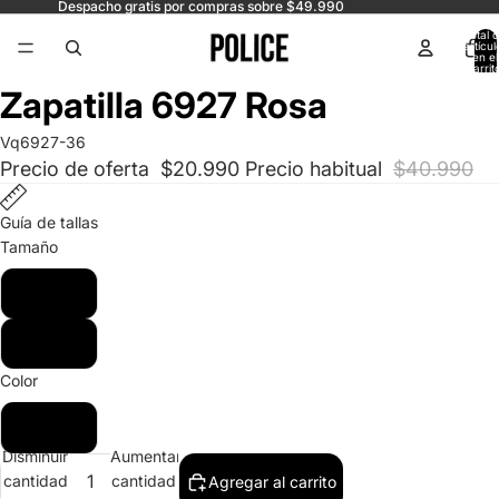
Despacho gratis por compras sobre $49.990
Total 
artícul
en el
carrit
0
Abrir
Abrir
Zapatilla 6927 Rosa
imagen
imagen
a
a
Vq6927-36
pantalla
pantalla
Precio de oferta
$20.990
Precio habitual
$40.990
completa
completa
Guía de tallas
Tamaño
36
37
Color
Rosa
Disminuir
Aumentar
cantidad
cantidad
Agregar al carrito