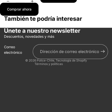
Comprar ahora
También te podría interesar
Únete a nuestro newsletter
Política de reembolso
Descuentos, novedades y más
Política de privacidad
Correo
Términos del servicio
electrónico
Información de contacto
© 2026
Police-Chile
,
Tecnología de Shopify
Términos y políticas