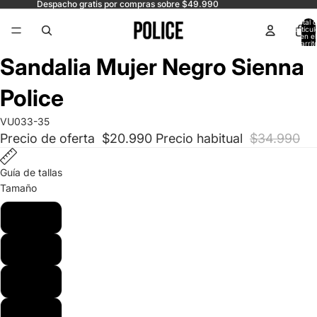
Despacho gratis por compras sobre $49.990
Total 
artícul
en el
carrit
0
Abrir
Abrir
Abrir
Abrir
Sandalia Mujer Negro Sienna
imagen
imagen
imagen
imagen
a
a
a
a
Police
pantalla
pantalla
pantalla
pantalla
completa
completa
completa
completa
VU033-35
Precio de oferta
$20.990
Precio habitual
$34.990
Guía de tallas
Tamaño
35
36
37
38