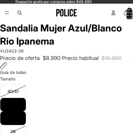
Despacho gratis por compras sobre $49.990
Total 
artícul
en el
carrit
0
Abrir
Abrir
Abrir
Sandalia Mujer Azul/Blanco
imagen
imagen
imagen
a
a
a
Rio Ipanema
pantalla
pantalla
pantalla
completa
completa
completa
VU3433-36
Precio de oferta
$8.990
Precio habitual
$19.990
Guía de tallas
Tamaño
40/41
36
37
38