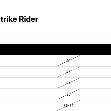
trike Rider
0
30
31
32
34
35
36-37