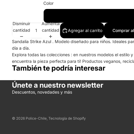
Color
Disminuir
Aumentar
cantidad
cantidad
Agregar al carrito
Comprar a
Sandalia Strike Azul . Modelo diseñado para niños. Ideales par
día a día.
Explora todas las colecciones : en nuestros modelos el estilo 
encuentra la pieza perfecta para ti! Productos veganos, recic
También te podría interesar
Únete a nuestro newsletter
Descuentos, novedades y más
© 2026
Police-Chile
,
Tecnología de Shopify