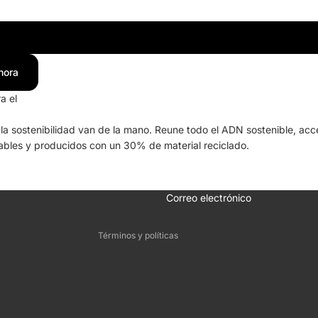
Azul
hora
a el
y la sostenibilidad van de la mano. Reune todo el ADN sostenible, ac
lables y producidos con un 30% de material reciclado.
Política de reembolso
Política de privacidad
Términos del servicio
Correo electrónico
Información de contacto
Términos y políticas