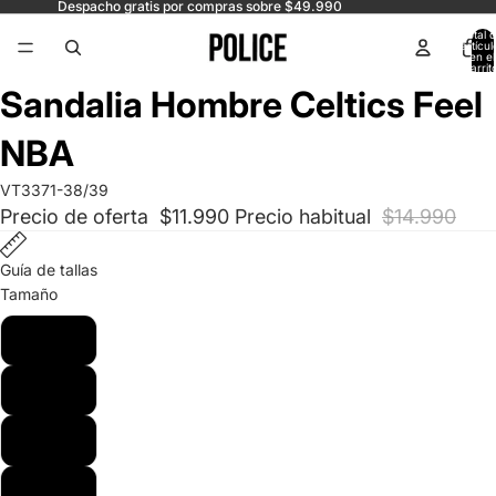
Despacho gratis por compras sobre $49.990
Total 
artícul
en el
carrit
0
Abrir
Abrir
Sandalia Hombre Celtics Feel
imagen
imagen
a
a
NBA
pantalla
pantalla
completa
completa
VT3371-38/39
Precio de oferta
$11.990
Precio habitual
$14.990
Guía de tallas
Tamaño
38/39
40
41
42