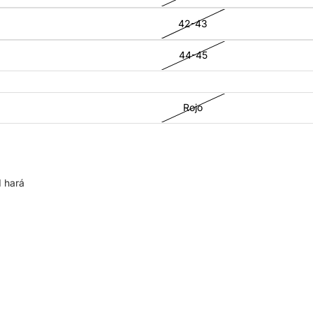
42-43
44-45
Rojo
I hará