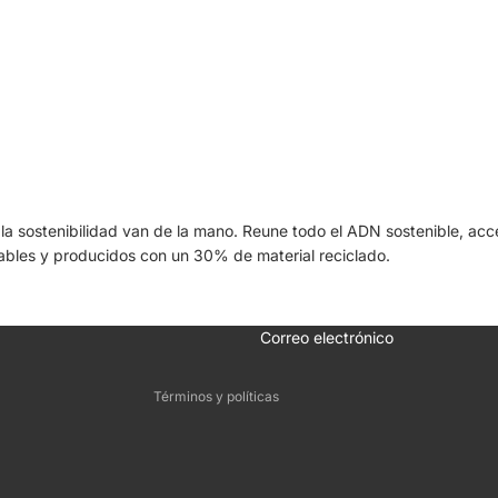
y la sostenibilidad van de la mano. Reune todo el ADN sostenible, ac
lables y producidos con un 30% de material reciclado.
Política de reembolso
Política de privacidad
Términos del servicio
Correo electrónico
Información de contacto
Términos y políticas