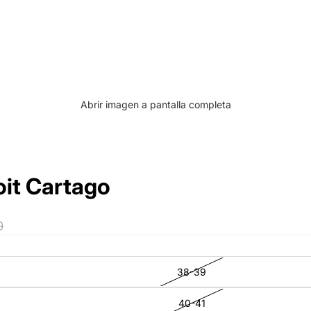
Abrir imagen a pantalla completa
oit Cartago
0
38-39
40-41