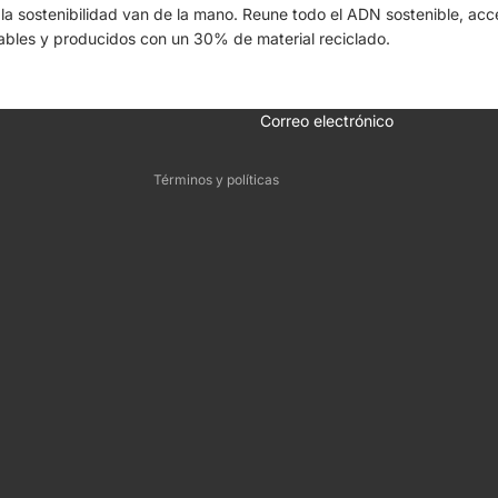
y la sostenibilidad van de la mano. Reune todo el ADN sostenible, ac
lables y producidos con un 30% de material reciclado.
Política de reembolso
Política de privacidad
Términos del servicio
Correo electrónico
Información de contacto
Términos y políticas