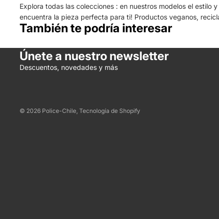
Explora todas las colecciones : en nuestros modelos el estilo 
encuentra la pieza perfecta para ti! Productos veganos, recic
También te podría interesar
Únete a nuestro newsletter
Descuentos, novedades y más
© 2026
Police-Chile
,
Tecnología de Shopify