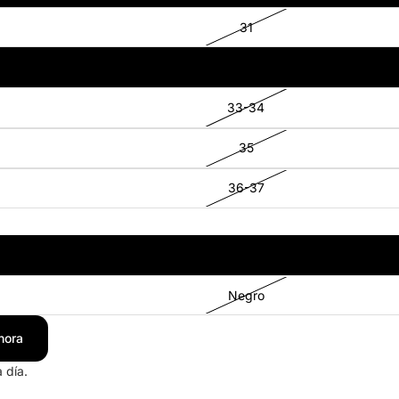
31
32
33-34
35
36-37
Café
Negro
hora
 día.