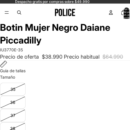
Despacho gratis por compras sobre $49.990
Total 
artícul
en el
carrit
0
Abrir
Abrir
Abrir
Abrir
Abrir
Botin Mujer Negro Daiane
imagen
imagen
imagen
imagen
imagen
a
a
a
a
a
Piccadilly
pantalla
pantalla
pantalla
pantalla
pantalla
completa
completa
completa
completa
completa
IU3770E-35
Precio de oferta
$38.990
Precio habitual
$64.990
Guía de tallas
Tamaño
35
36
37
38