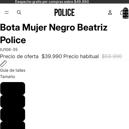
Despacho gratis por compras sobre $49.990
Total 
artícul
en el
carrit
0
Abrir
Abrir
Abrir
Abrir
Bota Mujer Negro Beatriz
imagen
imagen
imagen
imagen
a
a
a
a
Police
pantalla
pantalla
pantalla
pantalla
completa
completa
completa
completa
IU106-35
Precio de oferta
$39.990
Precio habitual
$59.990
Guía de tallas
Tamaño
35
36
37
38