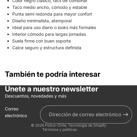
Color negro clásico, fácil de combinar
Taco medio ancho, cómodo y estable
Punta semi redonda para mayor confort
Diseño minimalista, atemporal
Ideal para uso diario o looks más formales
Interior cómodo para largas jornadas
Suela firme con buen soporte
Calce seguro y estructura definida
También te podría interesar
Únete a nuestro newsletter
Política de reembolso
Descuentos, novedades y más
Política de privacidad
Correo
Términos del servicio
electrónico
Información de contacto
© 2026
Police-Chile
,
Tecnología de Shopify
Términos y políticas