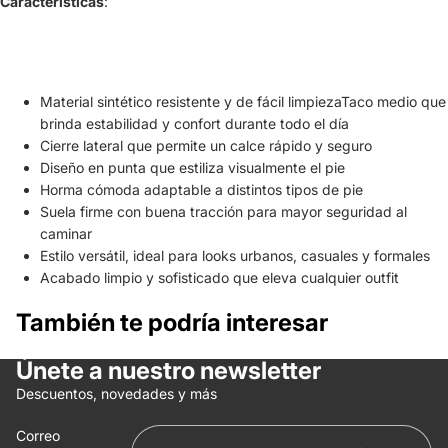
Características
:
Material sintético resistente y de fácil limpieza​Taco medio que
brinda estabilidad y confort durante todo el día
Cierre lateral que permite un calce rápido y seguro
Diseño en punta que estiliza visualmente el pie
Horma cómoda adaptable a distintos tipos de pie
Suela firme con buena tracción para mayor seguridad al
caminar
Estilo versátil, ideal para looks urbanos, casuales y formales
Acabado limpio y sofisticado que eleva cualquier outfit
También te podría interesar
Únete a nuestro newsletter
Política de reembolso
Descuentos, novedades y más
Política de privacidad
Correo
Términos del servicio