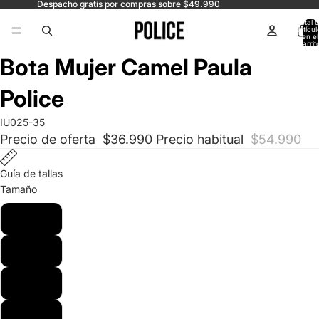
Despacho gratis por compras sobre $49.990
Total 
artícul
en el
carrit
0
Abrir
Abrir
Abrir
Abrir
Bota Mujer Camel Paula
imagen
imagen
imagen
imagen
a
a
a
a
Police
pantalla
pantalla
pantalla
pantalla
completa
completa
completa
completa
IU025-35
Precio de oferta
$36.990
Precio habitual
$54.990
Guía de tallas
Tamaño
35
36
37
38