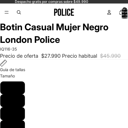
Despacho gratis por compras sobre $49.990
Total 
artícul
en el
carrit
0
Abrir
Abrir
Abrir
Abrir
Abrir
Abrir
Botin Casual Mujer Negro
imagen
imagen
imagen
imagen
imagen
imagen
a
a
a
a
a
a
London Police
pantalla
pantalla
pantalla
pantalla
pantalla
pantalla
completa
completa
completa
completa
completa
completa
IQ116-35
Precio de oferta
$27.990
Precio habitual
$45.990
Guía de tallas
Tamaño
35
36
37
38