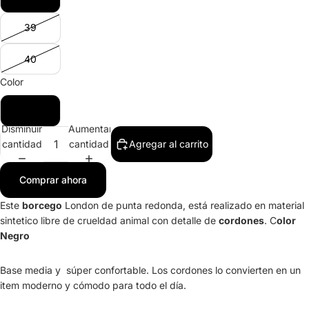
39
40
Color
Negro
Disminuir
Aumentar
cantidad
cantidad
Agregar al carrito
Comprar ahora
Este
borcego
London de punta redonda, está realizado en material
sintetico libre de crueldad animal con detalle de
cordones
. C
olor
Negro
Base media y súper confortable. Los cordones lo convierten en un
item moderno y cómodo para todo el día.