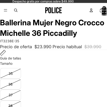
Despacho gratis por compras sobre $49.990
Total 
artícul
en el
carrit
0
Abrir
Abrir
Abrir
Abrir
Ballerina Mujer Negro Crocco
imagen
imagen
imagen
imagen
a
a
a
a
Michelle 36 Piccadilly
pantalla
pantalla
pantalla
pantalla
completa
completa
completa
completa
IT3238E-35
Precio de oferta
$23.990
Precio habitual
$39.990
Guía de tallas
Tamaño
35
36
37
38