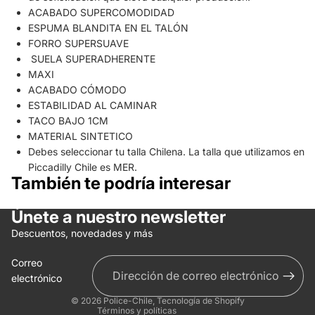
ACABADO SUPERCOMODIDAD
ESPUMA BLANDITA EN EL TALÓN
FORRO SUPERSUAVE
SUELA SUPERADHERENTE
MAXI
ACABADO CÓMODO
ESTABILIDAD AL CAMINAR
TACO BAJO 1CM
MATERIAL SINTETICO
Debes seleccionar tu talla Chilena. La talla que utilizamos en
Piccadilly Chile es MER.
También te podría interesar
Únete a nuestro newsletter
Política de reembolso
Descuentos, novedades y más
Política de privacidad
Correo
Términos del servicio
electrónico
Información de contacto
© 2026
Police-Chile
,
Tecnología de Shopify
Términos y políticas